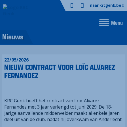
naar krcgenk.be
Menu
Prestatieverbetering - Coaching Academie
Nieuws
22/05/2026
NIEUW CONTRACT VOOR LOÏC ALVAREZ
FERNANDEZ
KRC Genk
heeft het contract van Loïc Alvarez
Fernandez met 3 jaar verlengd tot juni 2029. De 18-
jarige aanvallende middenvelder maakt al enkele jaren
deel uit van de club, nadat hij overkwam van Anderlecht.